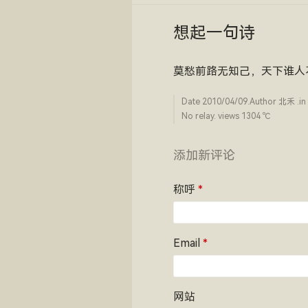
想起一句诗
莫愁前路无知己，天下谁人
Date
2010/04/09
.Author
北禾
.in
No relay. views 1304 ­℃
添加新评论
称呼
*
Email
*
网站