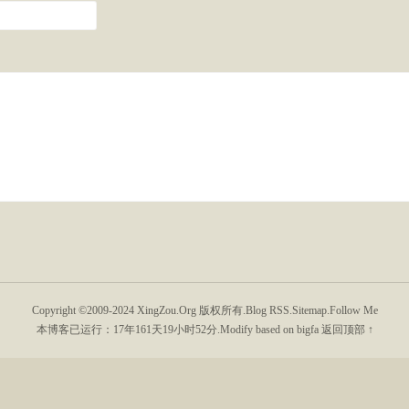
Copyright ©2009-2024
XingZou.Org
版权所有.
Blog RSS
.
Sitemap
.
Follow Me
本博客已运行：
17年161天19小时52分
.Modify based on bigfa
返回顶部 ↑