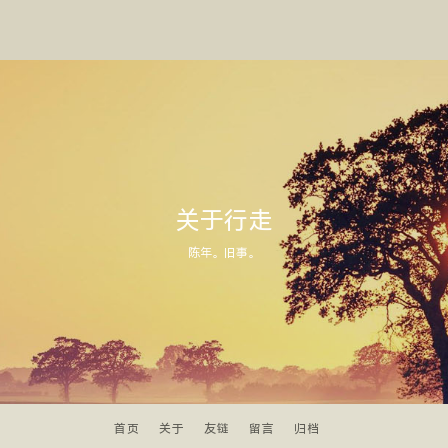
关于行走
陈年。旧事。
首页
关于
友链
留言
归档