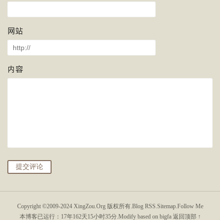
网站
内容
提交评论
Copyright ©2009-2024
XingZou.Org
版权所有.
Blog RSS
.
Sitemap
.
Follow Me
本博客已运行：
17年162天15小时35分
.Modify based on bigfa
返回顶部 ↑