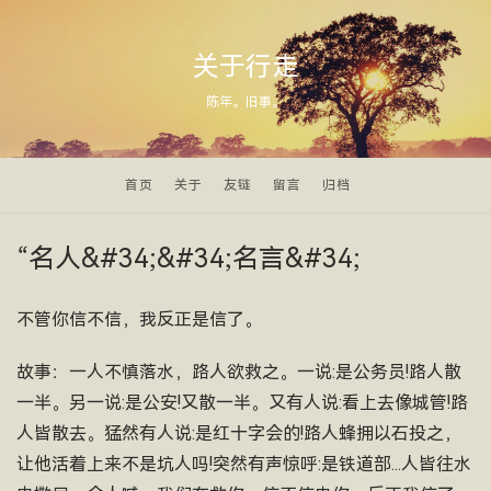
关于行走
陈年。旧事。
首页
关于
友链
留言
归档
“名人&#34;&#34;名言&#34;
不管你信不信，我反正是信了。
故事：一人不慎落水，路人欲救之。一说:是公务员!路人散
一半。另一说:是公安!又散一半。又有人说:看上去像城管!路
人皆散去。猛然有人说:是红十字会的!路人蜂拥以石投之，
让他活着上来不是坑人吗!突然有声惊呼:是铁道部...人皆往水