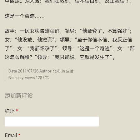
中撒尿。众人喊：我们在救你，信不信由你，反正我信了.
这是一个奇迹……
故事：一民女状告遭强奸，领导：“他戴套了，不算强奸”；
女：“他没戴，他撒谎”；领导：“至于你信不信，我反正信
了”；女：“我都怀孕了”；领导：“这是一个奇迹”；女：“那
这怎么解释？”领导：“我只能说，它就是发生了”。
Date
2011/07/28
.Author
北禾
.in
生活
.
No relay. views 1287 ­℃
添加新评论
称呼
*
Email
*