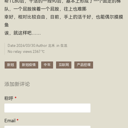
帮TL80后，干活的一线90后，基本上形成了一个固定的梯
队，一个屁股挨着一个屁股，往上也难挪
幸好，相对比较自由，目前，手上的活干好，也能偶尔摸摸
鱼
诶，就这样吧……
Date
2024/03/30
.Author
北禾
.in
生活
.
No relay. views 2367 ­℃
新冠
新冠疫情
中年
互联网
产品经理
添加新评论
称呼
*
Email
*