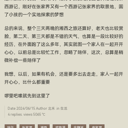
西游记，刚好在张家界又有一个西游记张家界的取景地，圆
了小孩的一个实地探索的梦想
总的来说，整个三天两晚的湘西之旅还算好，老天也比较赏
脸，第二天、第三天都是不错的天气，也算是一段比较好的
经历，在外面跑了这么多年，其实就图一个家人在一起开开
心心，以前总是比较忙工作，忽略了陪伴，这次，总算是稍
微补偿一些陪伴了
我想，以后，如果有机会，还是要多出去走走，家人一起开
开心心，比什么都重要
啰里吧嗦就先到这里了
Date
2024/06/15
.Author
北禾
.in
生活
.
4 replies. views 5065 ­℃
端午
张家界
湘西
武陵源
金鞭溪
袁家界