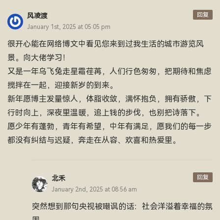
回复
风凌渡
January 1st, 2025 at 05:05 pm
很开心能在网络博文中看见您来到过我生活的城市游览风
景。向大佬学习！
又是一年乌飞兔走星霜荏苒，人们行色匆匆，把期待和焦虑
搅拌在一起，迎接新岁的到来。
新年愿博主发量惊人，体脂收敛，满怀抱负，拥有骄傲，下
行时向上，深夜里温暖，追上钱的步伐，也别把诗落下。
愿少年有蓬勃，青年有希望，中年有满足，愿我们的每一步
都没有纠结与迟疑，奔走在从容、欢喜和热爱里。
回复
北禾
January 2nd, 2025 at 08:56 am
突然想到那句央视被嘲讽的话：社会洋溢着幸福的氛