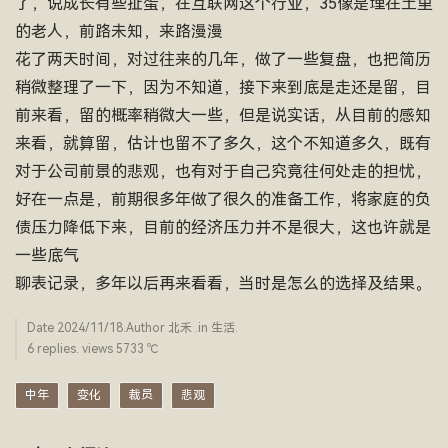
了，说成长有些扯蛋，在互联网这个行业，35像是埋在土里
的老人，前路未知，来路漫漫
花了两天时间，对过往来的几年，做了一些复盘，也把简历
稍微整理了一下，因为不知道，接下来到底是走还是留，目
前来看，留的概率稍微大一些，但是说实话，从目前的感知
来看，就算留，估计也留不了多久，这个不知道多久，既有
对于公司前景的悲观，也有对于自己究竟往何处走的担忧，
好在一点是，前期很多年做了很久的准备工作，将家庭的负
债压力降低下来，目前的经济压力并不是很大，这也许就是
一些底气
聊表记录，多年以后再来看看，当时是怎么的选择及结果。
Date
2024/11/18
.Author
北禾
.in
生活
.
6 replies. views 5733 ­℃
中年
变化
裁员
悲观