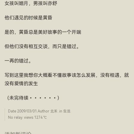
女孩叫姻月，男孩叫亦舒
他们遇见的时候是黄昏
是的，黄昏总是美好故事的一个开端
但他们没有相互交谈，而只是错过。
一再的错过。
写到这里我想你大概看不懂故事该怎么发展，没有相遇，就
没有爱情的发生
（未完待续••••••）
Date
2009/03/01
.Author
北禾
.in
生活
.
No relay. views 1274 ­℃