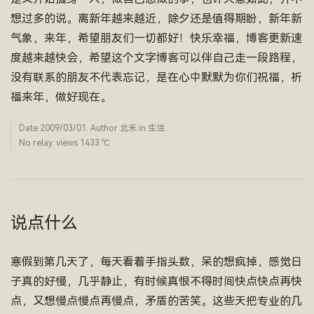
想过多的说。离新年越来越近，除夕还是值得期盼，新年新
气象，来年，希望朋友们一切都好！快乐幸福，博客更新速
度越来越快会，希望这个文字博客可以伴自己走一段路程，
没有联系的朋友不代表忘记，是在心中默默为你们祝福，祈
福来年，做好现在。
Date
2009/03/01
. Author
北禾
.in
生活
.
No relay. views 1433 ­℃
说点什么
寒假到第几天了，每天看着手指头数，呆的想疯掉，感觉日
子真的好慢，几乎静止，有时候真恨不得时间快点快点再快
点，又想慢点慢点再慢点，矛盾的苦笑。这些天把专业的几