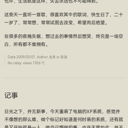
也许，生活就是这样，失去永远也不可能得到。
这些天一直听一首歌，很喜欢其中的歌词，快生日了，二十
一岁了，常常想，常常试图去改变，希望而后绝望。
在很多的夜晚失眠，想过去的事情然后想哭，终究是一场空
白，所有都不曾拥有。
Date
2009/03/01
. Author
北禾
.in
生活
.
No relay. views 1356 ­℃
记事
日光之下，并无新事，今天重装了电脑的XP系统，感觉并
不像想的那么难，做个标记好知道是何时装的系统，还有就
是又开始孤身一人，做自己想做的事，也许天意如此，并不