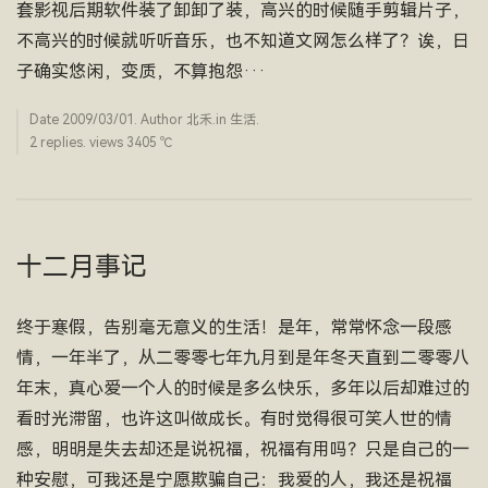
套影视后期软件装了卸卸了装，高兴的时候随手剪辑片子，
不高兴的时候就听听音乐，也不知道文网怎么样了？诶，日
子确实悠闲，变质，不算抱怨···
Date
2009/03/01
. Author
北禾
.in
生活
.
2 replies. views 3405 ­℃
十二月事记
终于寒假，告别毫无意义的生活！是年，常常怀念一段感
情，一年半了，从二零零七年九月到是年冬天直到二零零八
年末，真心爱一个人的时候是多么快乐，多年以后却难过的
看时光滞留，也许这叫做成长。有时觉得很可笑人世的情
感，明明是失去却还是说祝福，祝福有用吗？只是自己的一
种安慰，可我还是宁愿欺骗自己：我爱的人，我还是祝福